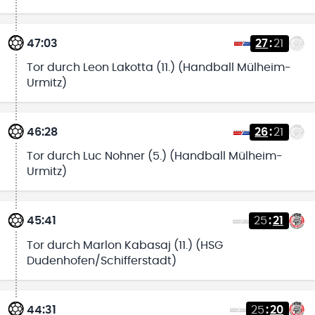
47:03
27
:
21
Tor durch Leon Lakotta (11.) (Handball Mülheim-
Urmitz)
46:28
26
:
21
Tor durch Luc Nohner (5.) (Handball Mülheim-
Urmitz)
45:41
25
:
21
Tor durch Marlon Kabasaj (11.) (HSG
Dudenhofen/Schifferstadt)
44:31
25
:
20