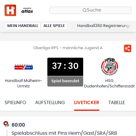
Suche
MEIN HANDBALL
ALLE SPIELE
Handball360 Registrierung
Oberliga RPS - männliche Jugend A
37
:
30
Handball Mülheim-
HSG
Spiel beendet
Urmitz
Dudenhofen/Schifferstadt
SPIELINFO
AUFSTELLUNG
LIVETICKER
TABELLE
60:00
Spielabschluss mit Pins Heim/Gast/SRA/SRB