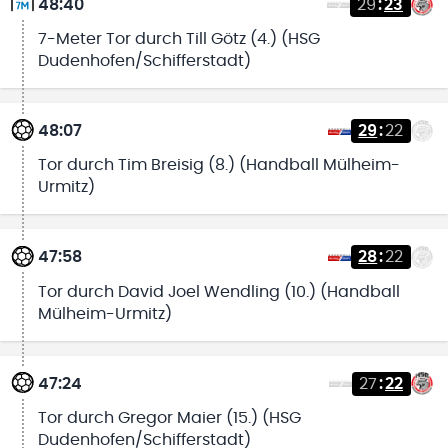
48:40
29
:
23
7-Meter Tor durch Till Götz (4.) (HSG
Dudenhofen/Schifferstadt)
48:07
29
:
22
Tor durch Tim Breisig (8.) (Handball Mülheim-
Urmitz)
47:58
28
:
22
Tor durch David Joel Wendling (10.) (Handball
Mülheim-Urmitz)
47:24
27
:
22
Tor durch Gregor Maier (15.) (HSG
Dudenhofen/Schifferstadt)