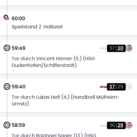
60:00
Spielstand 2. Halbzeit
59:49
37
:
30
Tor durch Vincent Hörner (5.) (HSG
Dudenhofen/Schifferstadt)
59:40
37
:
29
Tor durch Lukas Helf (4.) (Handball Mülheim-
Urmitz)
58:59
36
:
29
Tor durch Raphael Sager (13.) (HSG