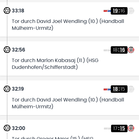
33:18
19
:
16
Tor durch David Joel Wendling (10.) (Handball
Mülheim-Urmitz)
32:56
18
:
16
Tor durch Marlon Kabasaj (11.) (HSG
Dudenhofen/Schifferstadt)
32:19
18
:
15
Tor durch David Joel Wendling (10.) (Handball
Mülheim-Urmitz)
32:00
17
:
15
Tor durch Gregor Maier (15.) (HSG