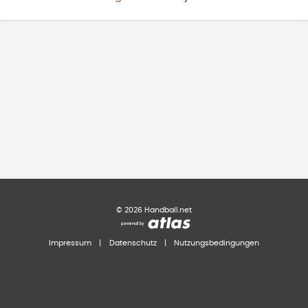
©
2026
Handball.net
Impressum
|
Datenschutz
|
Nutzungsbedingungen