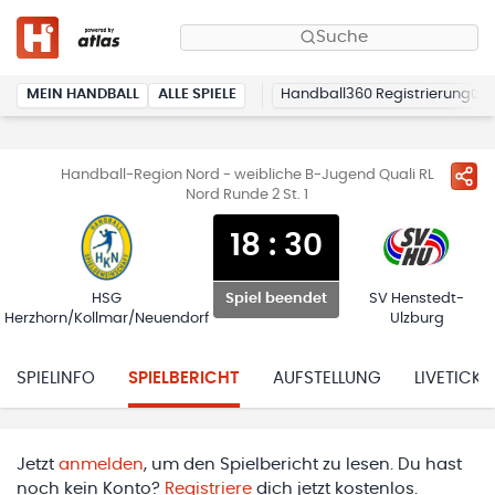
Suche
MEIN HANDBALL
ALLE SPIELE
Handball360 Registrierung
Handball-Region Nord - weibliche B-Jugend Quali RL
Nord Runde 2 St. 1
18
:
30
HSG
SV Henstedt-
Spiel beendet
Herzhorn/Kollmar/Neuendorf
Ulzburg
SPIELINFO
SPIELBERICHT
AUFSTELLUNG
LIVETICKE
Jetzt
anmelden
, um den Spielbericht zu lesen. Du hast
noch kein Konto?
Registriere
dich jetzt kostenlos.