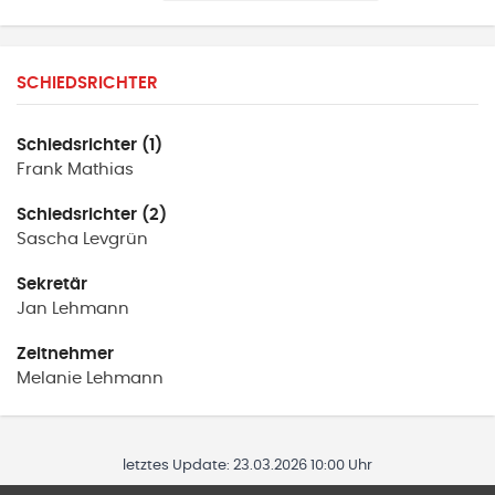
SCHIEDSRICHTER
Schiedsrichter (1)
Frank
Mathias
Schiedsrichter (2)
Sascha
Levgrün
Sekretär
Jan
Lehmann
Zeitnehmer
Melanie
Lehmann
letztes Update:
23.03.2026 10:00 Uhr