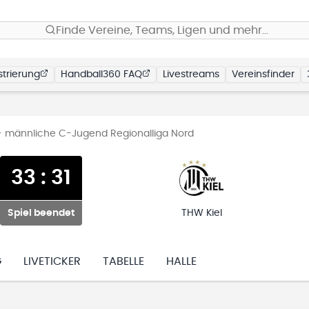
Finde Vereine, Teams, Ligen und mehr…
trierung
Handball360 FAQ
Livestreams
Vereinsfinder
- männliche C-Jugend Regionalliga Nord
33
:
31
Spiel beendet
THW Kiel
G
LIVETICKER
TABELLE
HALLE