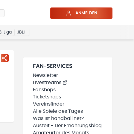
ANMELDEN
3. Liga
JBLH
FAN-SERVICES
Newsletter
Livestreams
Fanshops
Ticketshops
Vereinsfinder
Alle Spiele des Tages
Was ist handball.net?
Auszeit - Der Ernährungsblog
Amateurtor des Monats