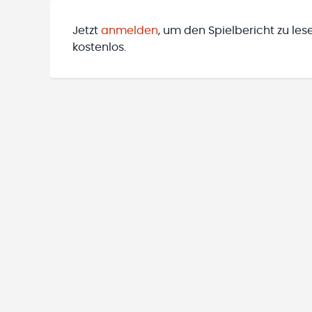
Jetzt
anmelden
, um den Spielbericht zu les
kostenlos.