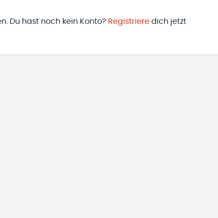
en. Du hast noch kein Konto?
Registriere
dich jetzt