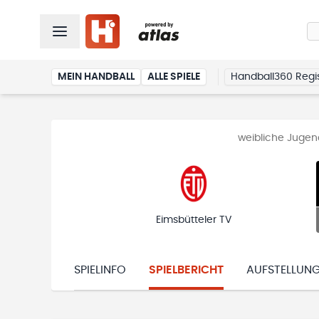
MEIN HANDBALL
ALLE SPIELE
Handball360 Regis
weibliche Jugend
Eimsbütteler TV
SPIELINFO
SPIELBERICHT
AUFSTELLUN