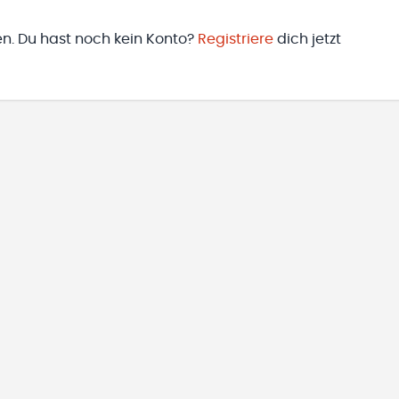
en. Du hast noch kein Konto?
Registriere
dich jetzt