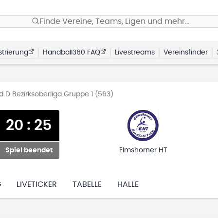
Finde Vereine, Teams, Ligen und mehr…
trierung
Handball360 FAQ
Livestreams
Vereinsfinder
 D Bezirksoberliga Gruppe 1 (563)
20
:
25
Spiel beendet
Elmshorner HT
G
LIVETICKER
TABELLE
HALLE