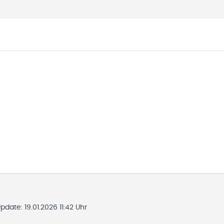
Update:
19.01.2026 11:42 Uhr