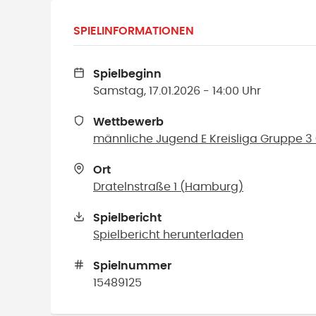
SPIELINFORMATIONEN
Spielbeginn
Samstag, 17.01.2026 - 14:00 Uhr
Wettbewerb
männliche Jugend E Kreisliga Gruppe 3
Ort
Dratelnstraße 1
(
Hamburg
)
Spielbericht
Spielbericht herunterladen
Spielnummer
15489125