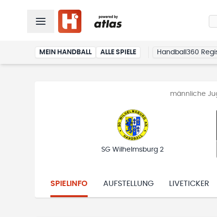
MEIN HANDBALL
ALLE SPIELE
Handball360 Regis
männliche Jug
SG Wilhelmsburg 2
SPIELINFO
AUFSTELLUNG
LIVETICKER