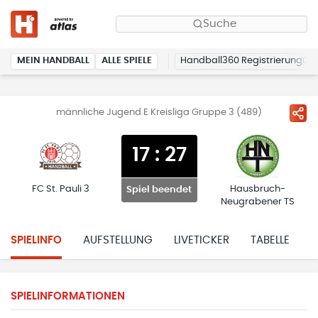
Suche
MEIN HANDBALL
ALLE SPIELE
Handball360 Registrierung
männliche Jugend E Kreisliga Gruppe 3 (489)
17
:
27
FC St. Pauli 3
Hausbruch-
Spiel beendet
Neugrabener TS
SPIELINFO
AUFSTELLUNG
LIVETICKER
TABELLE
H
SPIELINFORMATIONEN