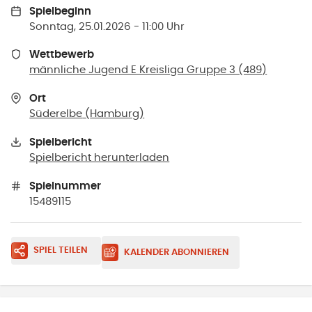
Spielbeginn
Sonntag, 25.01.2026 - 11:00 Uhr
Wettbewerb
männliche Jugend E Kreisliga Gruppe 3 (489)
Ort
Süderelbe
(
Hamburg
)
Spielbericht
Spielbericht herunterladen
Spielnummer
15489115
SPIEL TEILEN
KALENDER ABONNIEREN