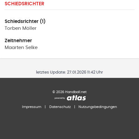
SCHIEDSRICHTER
Schiedsrichter (1)
Torben
Möller
Zeitnehmer
Maarten
Selke
letztes Update:
27.01.2026 11:42 Uhr
©
2026
Handball.net
Impressum
|
Datenschutz
|
Nutzungsbedingungen