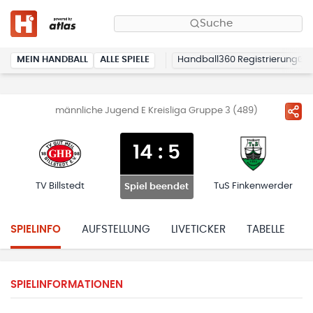
Suche
MEIN HANDBALL
ALLE SPIELE
Handball360 Registrierung
männliche Jugend E Kreisliga Gruppe 3 (489)
14
:
5
TV Billstedt
TuS Finkenwerder
Spiel beendet
SPIELINFO
AUFSTELLUNG
LIVETICKER
TABELLE
H
SPIELINFORMATIONEN