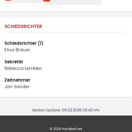
SCHIEDSRICHTER
Schiedsrichter (1)
Elisa
Bräuer
Sekretär
Rebecca
Lembke
Zeitnehmer
Jan
Sander
letztes Update:
09.02.2026 09:42 Uhr
©
2026
Handball.net