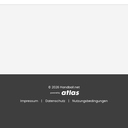
©
2026
Handball.net
Impressum
|
Datenschutz
|
Nutzungsbedingungen