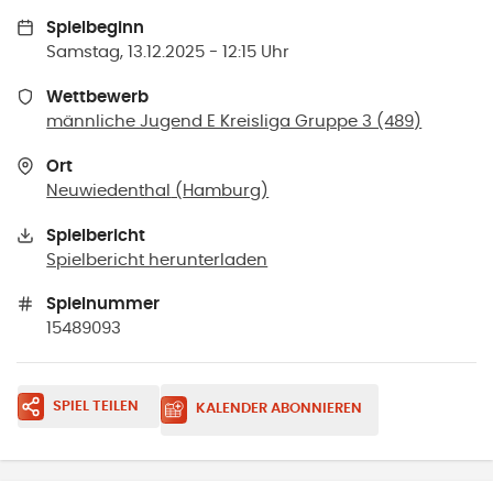
Spielbeginn
Samstag, 13.12.2025 - 12:15 Uhr
Wettbewerb
männliche Jugend E Kreisliga Gruppe 3 (489)
Ort
Neuwiedenthal
(
Hamburg
)
Spielbericht
Spielbericht herunterladen
Spielnummer
15489093
SPIEL TEILEN
KALENDER ABONNIEREN