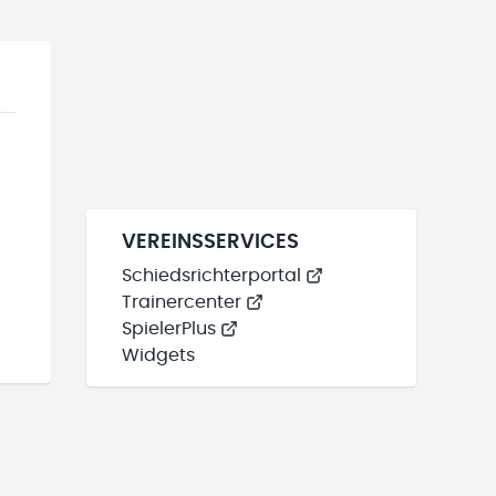
VEREINSSERVICES
Schiedsrichterportal
Trainercenter
SpielerPlus
Widgets