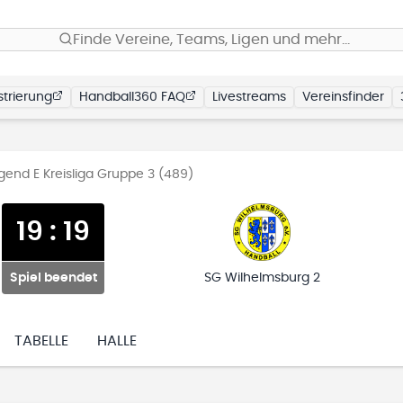
Finde Vereine, Teams, Ligen und mehr…
trierung
Handball360 FAQ
Livestreams
Vereinsfinder
end E Kreisliga Gruppe 3 (489)
19
:
19
Spiel beendet
SG Wilhelmsburg 2
TABELLE
HALLE