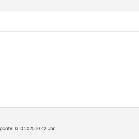
Update:
13.10.2025 10:42 Uhr