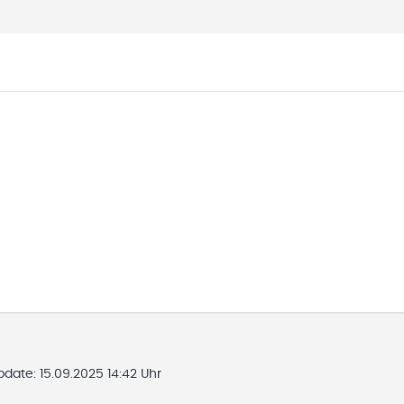
Update:
15.09.2025 14:42 Uhr