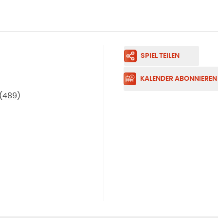
SPIEL TEILEN
KALENDER ABONNIEREN
 (489)