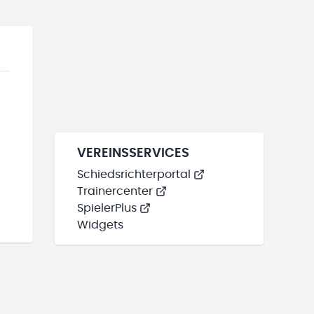
VEREINSSERVICES
Schiedsrichterportal
Trainercenter
SpielerPlus
Widgets