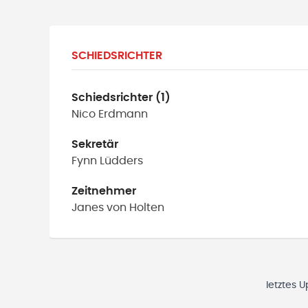
SCHIEDSRICHTER
Schiedsrichter (1)
Nico
Erdmann
Sekretär
Fynn
Lüdders
Zeitnehmer
Janes
von Holten
letztes 