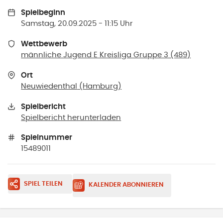
Spielbeginn
Samstag, 20.09.2025 - 11:15 Uhr
Wettbewerb
männliche Jugend E Kreisliga Gruppe 3 (489)
Ort
Neuwiedenthal
(
Hamburg
)
Spielbericht
Spielbericht herunterladen
Spielnummer
15489011
SPIEL TEILEN
KALENDER ABONNIEREN