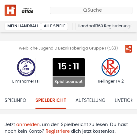
Suche
MEIN HANDBALL
ALLE SPIELE
Handball360 Registrierung
weibliche Jugend D Bezirksoberliga Gruppe 1 (563)
15
:
11
Elmshorner HT
Rellinger TV 2
Spiel beendet
SPIELINFO
SPIELBERICHT
AUFSTELLUNG
LIVETICKE
Jetzt
anmelden
, um den Spielbericht zu lesen. Du hast
noch kein Konto?
Registriere
dich jetzt kostenlos.