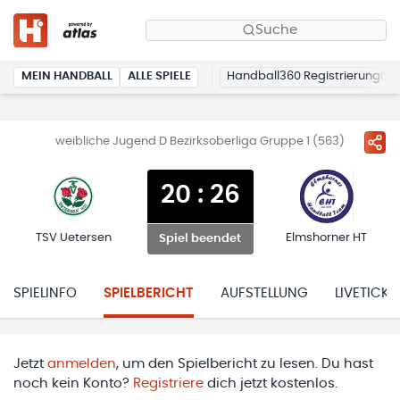
Suche
MEIN HANDBALL
ALLE SPIELE
Handball360 Registrierung
weibliche Jugend D Bezirksoberliga Gruppe 1 (563)
20
:
26
TSV Uetersen
Elmshorner HT
Spiel beendet
SPIELINFO
SPIELBERICHT
AUFSTELLUNG
LIVETICKE
Jetzt
anmelden
, um den Spielbericht zu lesen. Du hast
noch kein Konto?
Registriere
dich jetzt kostenlos.