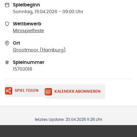
Spielbeginn
Sonntag, 19.04.2026 - 09:00 Uhr
Wettbewerb
Minispielfeste
Ort
Grootmoor
(
Hamburg
)
Spielnummer
15703018
SPIEL TEILEN
KALENDER ABONNIEREN
letztes Update:
20.04.2026 11:26 Uhr