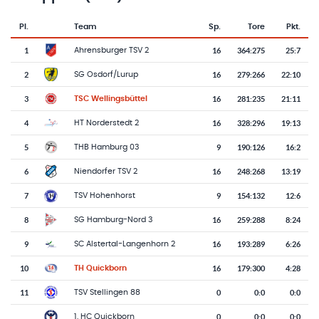
Pl.
Team
Sp.
Tore
Pkt.
Team-Logo
Tabelle mit Vereinsplatzierungen, Spielen, Toren und Punkten
1
16
364
:
275
25:7
Ahrensburger TSV 2
2
16
279
:
266
22:10
SG Osdorf/Lurup
3
16
281
:
235
21:11
TSC Wellingsbüttel
4
16
328
:
296
19:13
HT Norderstedt 2
5
9
190
:
126
16:2
THB Hamburg 03
6
16
248
:
268
13:19
Niendorfer TSV 2
7
9
154
:
132
12:6
TSV Hohenhorst
8
16
259
:
288
8:24
SG Hamburg-Nord 3
9
16
193
:
289
6:26
SC Alstertal-Langenhorn 2
10
16
179
:
300
4:28
TH Quickborn
11
0
0
:
0
0:0
TSV Stellingen 88
0
0
:
0
0:0
1. HC Quickborn