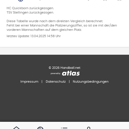
HC Quickborn zurückgezogen.
TSV Stellingen zurückgezogen.
Diese Tabelle wurde nach dem direkten Vergleich berechnet.
Fehlt bei einer Mannschaft die Platzierungsziffer, so ist sie mit der/den
vorderen Mannschaften auf dem gleichen Platz.
letztes Update:
13.04.2025 14:58 Uhr
©
2026
Handball.net
Impressum
|
Datenschutz
|
Nutzungsbedingungen