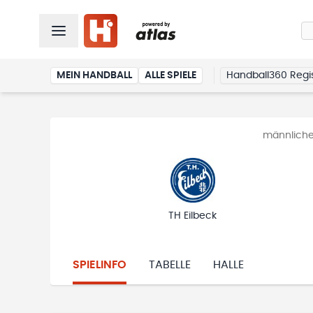
MEIN HANDBALL
ALLE SPIELE
Handball360 Regis
männliche
TH Eilbeck
SPIELINFO
TABELLE
HALLE