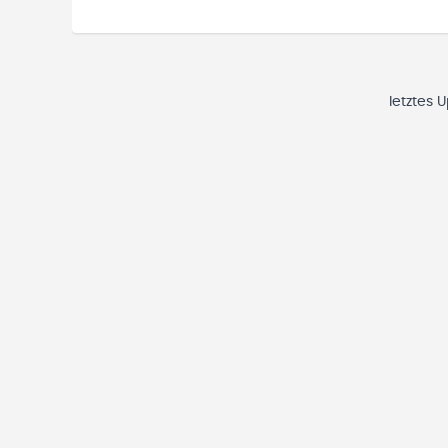
letztes 