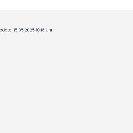
Update:
15.05.2025 10:16 Uhr