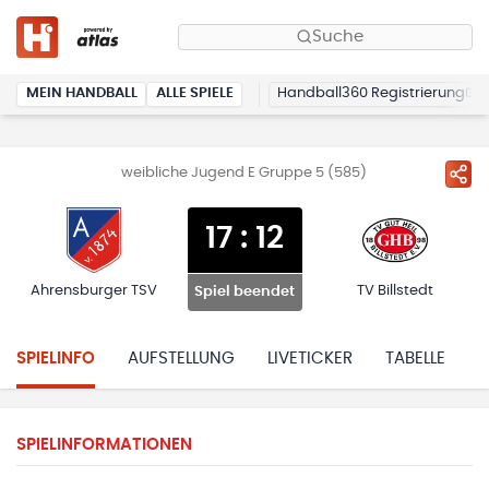
Suche
MEIN HANDBALL
ALLE SPIELE
Handball360 Registrierung
weibliche Jugend E Gruppe 5 (585)
17
:
12
Ahrensburger TSV
TV Billstedt
Spiel beendet
SPIELINFO
AUFSTELLUNG
LIVETICKER
TABELLE
H
SPIELINFORMATIONEN