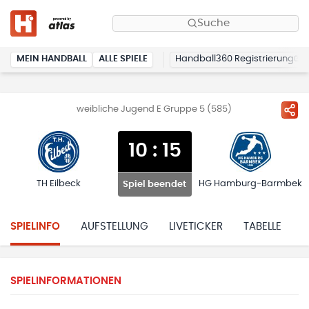
Suche
MEIN HANDBALL
ALLE SPIELE
Handball360 Registrierung
weibliche Jugend E Gruppe 5 (585)
10
:
15
TH Eilbeck
HG Hamburg-Barmbek
Spiel beendet
SPIELINFO
AUFSTELLUNG
LIVETICKER
TABELLE
H
SPIELINFORMATIONEN