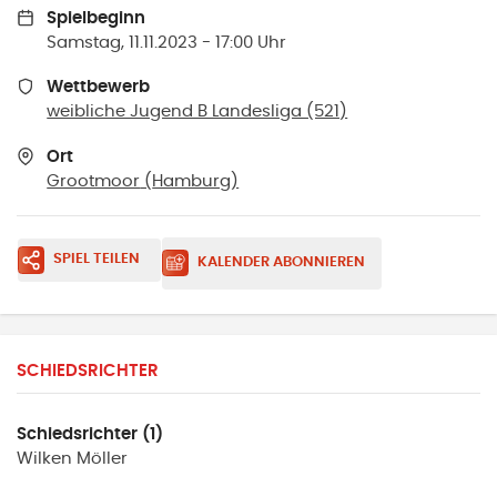
Spielbeginn
Samstag, 11.11.2023 - 17:00 Uhr
Wettbewerb
weibliche Jugend B Landesliga (521)
Ort
Grootmoor
(
Hamburg
)
SPIEL TEILEN
KALENDER ABONNIEREN
SCHIEDSRICHTER
Schiedsrichter (1)
Wilken
Möller