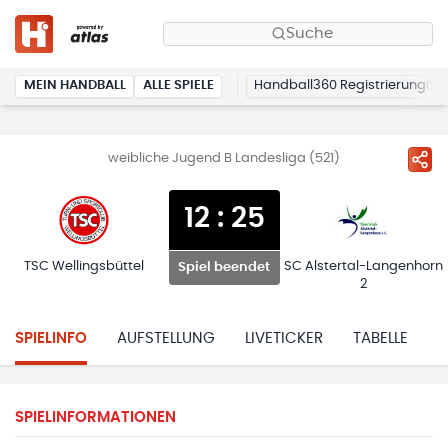
Suche
MEIN HANDBALL
ALLE SPIELE
Handball360 Registrierung
weibliche Jugend B Landesliga (521)
12
:
25
TSC Wellingsbüttel
SC Alstertal-Langenhorn
Spiel beendet
2
SPIELINFO
AUFSTELLUNG
LIVETICKER
TABELLE
H
SPIELINFORMATIONEN