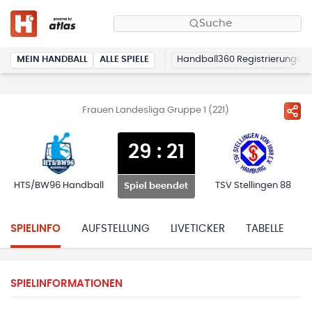
Suche
MEIN HANDBALL
ALLE SPIELE
Handball360 Registrierung
Frauen Landesliga Gruppe 1 (221)
29
:
21
HTS/BW96 Handball
TSV Stellingen 88
Spiel beendet
SPIELINFO
AUFSTELLUNG
LIVETICKER
TABELLE
H
SPIELINFORMATIONEN