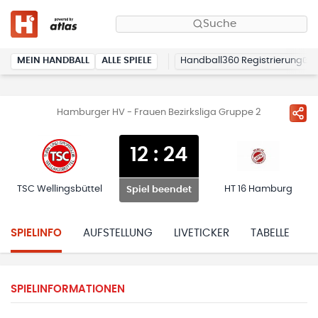
Suche
MEIN HANDBALL
ALLE SPIELE
Handball360 Registrierung
Hamburger HV - Frauen Bezirksliga Gruppe 2
12
:
24
TSC Wellingsbüttel
HT 16 Hamburg
Spiel beendet
SPIELINFO
AUFSTELLUNG
LIVETICKER
TABELLE
H
SPIELINFORMATIONEN