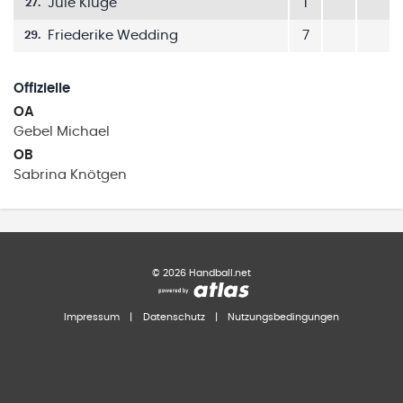
Jule Kluge
1
27
.
Friederike Wedding
7
29
.
Offizielle
OA
Gebel
Michael
OB
Sabrina
Knötgen
©
2026
Handball.net
Impressum
|
Datenschutz
|
Nutzungsbedingungen