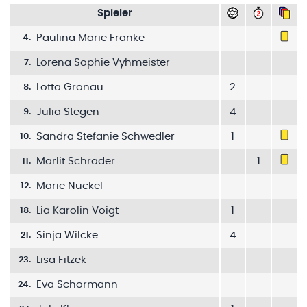
Spieler
Paulina Marie Franke
4
.
Lorena Sophie Vyhmeister
7
.
Lotta Gronau
2
8
.
Julia Stegen
4
9
.
Sandra Stefanie Schwedler
1
10
.
Marlit Schrader
1
11
.
Marie Nuckel
12
.
Lia Karolin Voigt
1
18
.
Sinja Wilcke
4
21
.
Lisa Fitzek
23
.
Eva Schormann
24
.