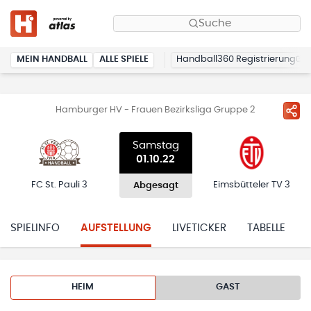
Suche
MEIN HANDBALL
ALLE SPIELE
Handball360 Registrierung
Hamburger HV - Frauen Bezirksliga Gruppe 2
Samstag
01.10.22
FC St. Pauli 3
Eimsbütteler TV 3
Abgesagt
SPIELINFO
AUFSTELLUNG
LIVETICKER
TABELLE
HEIM
GAST