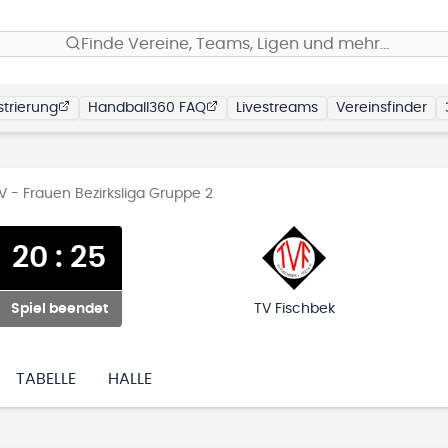
Finde Vereine, Teams, Ligen und mehr…
trierung
Handball360 FAQ
Livestreams
Vereinsfinder
 - Frauen Bezirksliga Gruppe 2
20
:
25
Spiel beendet
TV Fischbek
TABELLE
HALLE