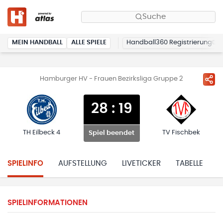
Suche
MEIN HANDBALL
ALLE SPIELE
Handball360 Registrierung
Hamburger HV - Frauen Bezirksliga Gruppe 2
28
:
19
TH Eilbeck 4
TV Fischbek
Spiel beendet
SPIELINFO
AUFSTELLUNG
LIVETICKER
TABELLE
H
SPIELINFORMATIONEN