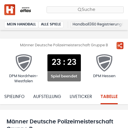
Suche
MEIN HANDBALL
ALLE SPIELE
Handball360 Registrierung
Männer Deutsche Polizeimeisterschaft Gruppe B
23
:
23
DPM Nordrhein-
DPM Hessen
Spiel beendet
Westfalen
SPIELINFO
AUFSTELLUNG
LIVETICKER
TABELLE
Männer Deutsche Polizeimeisterschaft