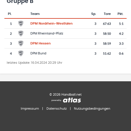
Gruppe B
Pl.
Team
Sp.
Tore
Pkt.
Team-Logo
Tabelle mit Vereinsplatzierungen, Spielen, Toren und Punkten
1
3
67
:
63
5:1
DPM Nordrhein-Westfalen
2
3
58
:
50
4:2
DPM Rheinland-Pfalz
3
3
58
:
59
3:3
DPM Hessen
4
3
51
:
62
0:6
DPM Bund
letztes Update:
16.04.2024 20:29 Uhr
©
2026
Handball.net
Impressum
|
Datenschutz
|
Nutzungsbedingungen