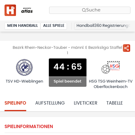
Suche
MEIN HANDBALL
ALLE SPIELE
Handball360 Registrierung
Bezirk Rhein-Neckar-Tauber - männl. E Bezirksliga Staffel
1
44
:
65
TSV HD-Wieblingen
HSG TSG Weinheim-TV
Spiel beendet
Oberflockenbach
SPIELINFO
AUFSTELLUNG
LIVETICKER
TABELLE
H
SPIELINFORMATIONEN