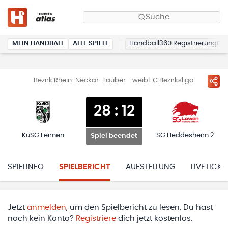
Suche
MEIN HANDBALL
ALLE SPIELE
Handball360 Registrierung
Bezirk Rhein-Neckar-Tauber - weibl. C Bezirksliga
28
:
12
KuSG Leimen
SG Heddesheim 2
Spiel beendet
SPIELINFO
SPIELBERICHT
AUFSTELLUNG
LIVETICKE
Jetzt
anmelden
, um den Spielbericht zu lesen. Du hast
noch kein Konto?
Registriere
dich jetzt kostenlos.