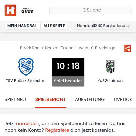
Suche
MEIN HANDBALL
ALLE SPIELE
Handball360 Registrierung
Bezirk Rhein-Neckar-Tauber - weibl. C Bezirksliga
10
:
18
TSV Phönix Steinsfurt
KuSG Leimen
Spiel beendet
SPIELINFO
SPIELBERICHT
AUFSTELLUNG
LIVETICKE
Jetzt
anmelden
, um den Spielbericht zu lesen. Du hast
noch kein Konto?
Registriere
dich jetzt kostenlos.