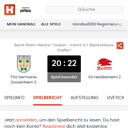
Suche
MEIN HANDBALL
ALLE SPIELE
Handball360 Registrierung
Bezirk Rhein-Neckar-Tauber - männl. D 1. Bezirksklasse
Staffel 1
20
:
22
TSG Germania
SG Heddesheim 2
Spiel beendet
Dossenheim 2
SPIELINFO
SPIELBERICHT
AUFSTELLUNG
LIVETICKE
Jetzt
anmelden
, um den Spielbericht zu lesen. Du hast
noch kein Konto?
Registriere
dich jetzt kostenlos.