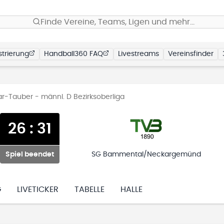
Finde Vereine, Teams, Ligen und mehr…
trierung
Handball360 FAQ
Livestreams
Vereinsfinder
r-Tauber - männl. D Bezirksoberliga
26
:
31
Spiel beendet
SG Bammental/Neckargemünd
G
LIVETICKER
TABELLE
HALLE