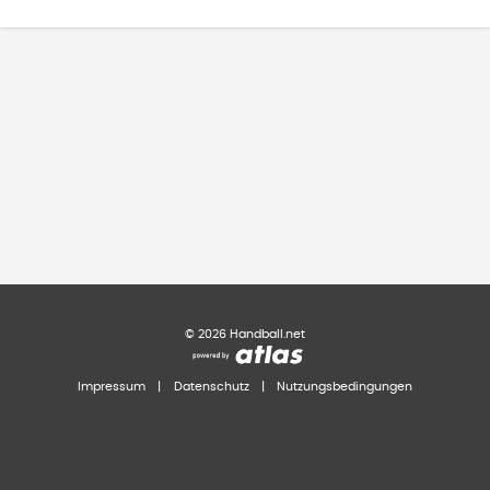
©
2026
Handball.net
Impressum
|
Datenschutz
|
Nutzungsbedingungen