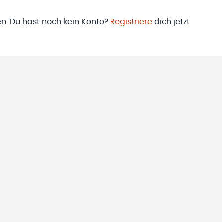
en. Du hast noch kein Konto?
Registriere
dich jetzt