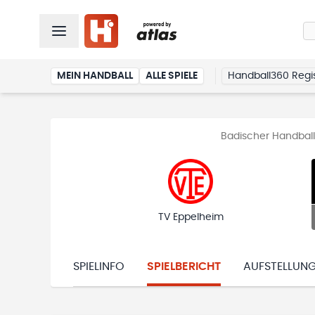
MEIN HANDBALL
ALLE SPIELE
Handball360 Regis
Badischer Handball
TV Eppelheim
SPIELINFO
SPIELBERICHT
AUFSTELLUN