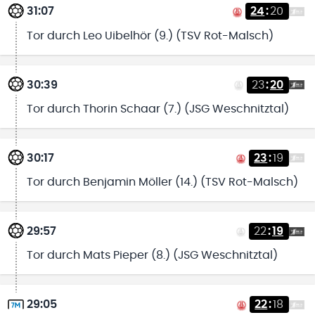
31:07
24
:
20
Tor durch Leo Uibelhör (9.) (TSV Rot-Malsch)
30:39
23
:
20
Tor durch Thorin Schaar (7.) (JSG Weschnitztal)
30:17
23
:
19
Tor durch Benjamin Möller (14.) (TSV Rot-Malsch)
29:57
22
:
19
Tor durch Mats Pieper (8.) (JSG Weschnitztal)
29:05
22
:
18