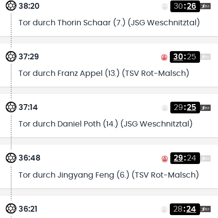
38:20
30
:
26
Tor durch Thorin Schaar (7.) (JSG Weschnitztal)
37:29
30
:
25
Tor durch Franz Appel (13.) (TSV Rot-Malsch)
37:14
29
:
25
Tor durch Daniel Poth (14.) (JSG Weschnitztal)
36:48
29
:
24
Tor durch Jingyang Feng (6.) (TSV Rot-Malsch)
36:21
28
:
24