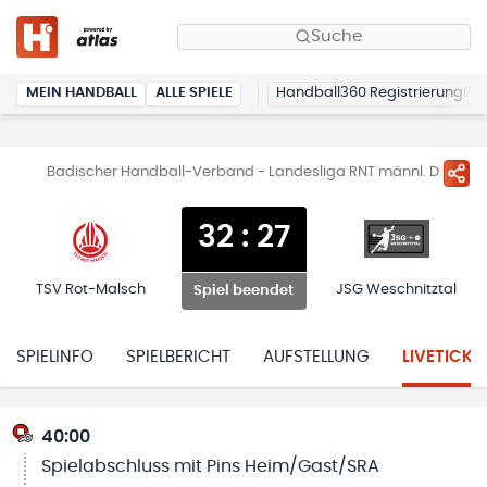
Suche
MEIN HANDBALL
ALLE SPIELE
Handball360 Registrierung
Badischer Handball-Verband - Landesliga RNT männl. D
32
:
27
TSV Rot-Malsch
JSG Weschnitztal
Spiel beendet
SPIELINFO
SPIELBERICHT
AUFSTELLUNG
LIVETICKE
40:00
Spielabschluss mit Pins Heim/Gast/SRA