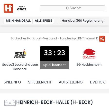
Suche
MEIN HANDBALL
ALLE SPIELE
Handball360 Registrierung
Badischer Handball-Verband - Landesliga RNT männl. D
33
:
23
Saase3 Leutershausen
SG Heddesheim
Spiel beendet
Handball
SPIELINFO
SPIELBERICHT
AUFSTELLUNG
LIVETICKER
HEINRICH-BECK-HALLE (H-BECK)