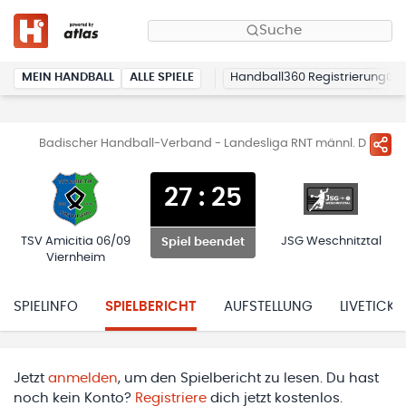
Suche
MEIN HANDBALL
ALLE SPIELE
Handball360 Registrierung
Badischer Handball-Verband - Landesliga RNT männl. D
27
:
25
TSV Amicitia 06/09
JSG Weschnitztal
Spiel beendet
Viernheim
SPIELINFO
SPIELBERICHT
AUFSTELLUNG
LIVETICKE
Jetzt
anmelden
, um den Spielbericht zu lesen. Du hast
noch kein Konto?
Registriere
dich jetzt kostenlos.