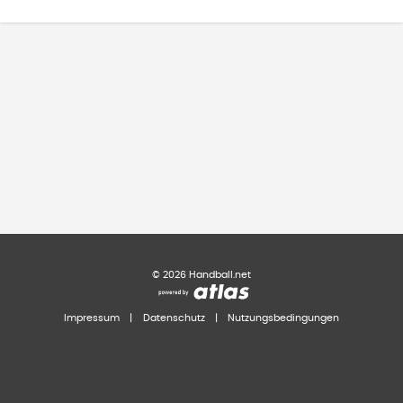
©
2026
Handball.net
Impressum
|
Datenschutz
|
Nutzungsbedingungen