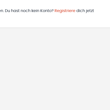
en. Du hast noch kein Konto?
Registriere
dich jetzt