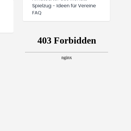
Spielzug - Ideen für Vereine
FAQ