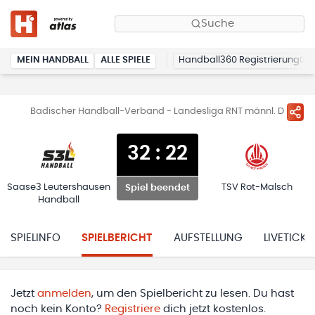
Suche
MEIN HANDBALL
ALLE SPIELE
Handball360 Registrierung
Badischer Handball-Verband - Landesliga RNT männl. D
32
:
22
Saase3 Leutershausen
TSV Rot-Malsch
Spiel beendet
Handball
SPIELINFO
SPIELBERICHT
AUFSTELLUNG
LIVETICKE
Jetzt
anmelden
, um den Spielbericht zu lesen. Du hast
noch kein Konto?
Registriere
dich jetzt kostenlos.