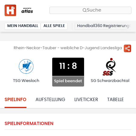
Suche
MEIN HANDBALL
ALLE SPIELE
Handball360 Registrierung
Rhein-Neckar-Tauber - weibliche D-Jugend Landesliga
11
:
8
TSG Wiesloch
SG Schwarzbachtal
Spiel beendet
SPIELINFO
AUFSTELLUNG
LIVETICKER
TABELLE
H
SPIELINFORMATIONEN