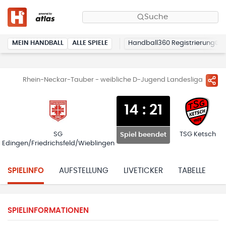
Suche
MEIN HANDBALL
ALLE SPIELE
Handball360 Registrierung
Rhein-Neckar-Tauber - weibliche D-Jugend Landesliga
14
:
21
SG
TSG Ketsch
Spiel beendet
Edingen/Friedrichsfeld/Wieblingen
SPIELINFO
AUFSTELLUNG
LIVETICKER
TABELLE
H
SPIELINFORMATIONEN