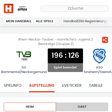
Suche
MEIN HANDBALL
ALLE SPIELE
Handball360 Registrierung
Rhein-Neckar-Tauber - männliche E-Jugend 2.
Bezirksliga (Gruppe 2)
196
:
126
SG
ASG
Spiel beendet
Bammental/Neckargemünd
Sinsheim/Steinsfu
SPIELINFO
AUFSTELLUNG
LIVETICKER
TABELLE
HEIM
GAST