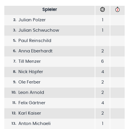
Spieler
Julian Polzer
1
2
.
Julian Schwuchow
1
3
.
Paul Reinschild
5
.
Anna Eberhardt
2
6
.
Till Menzer
6
7
.
Nick Höpfer
4
8
.
Ole Ferber
2
9
.
Leon Arnold
2
10
.
Felix Gärtner
4
11
.
Karl Kaiser
2
12
.
Anton Michaeli
1
13
.