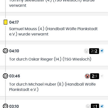
Tommy Seewöster (4.) (TSG Wiesloch) wurde
verwarnt
04:17
Samuel Mauss (4.) (Handball Wölfe Plankstadt
e.V.) wurde verwarnt
04:10
2
:
2
Tor durch Oskar Rieger (14.) (TSG Wiesloch)
03:46
2
:
1
Tor durch Michael Huber (8.) (Handball Wölfe
Plankstadt e.V.)
03:10
1
:
1