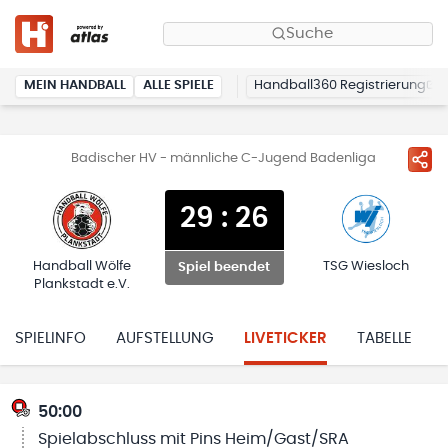
Suche
MEIN HANDBALL
ALLE SPIELE
Handball360 Registrierung
Badischer HV - männliche C-Jugend Badenliga
29
:
26
Handball Wölfe
TSG Wiesloch
Spiel beendet
Plankstadt e.V.
SPIELINFO
AUFSTELLUNG
LIVETICKER
TABELLE
50:00
Spielabschluss mit Pins Heim/Gast/SRA