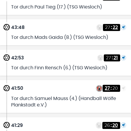
Tor durch Paul Tieg (17.) (TSG Wiesloch)
43:48
27
:
22
Tor durch Mads Gaida (8.) (TSG Wiesloch)
42:53
27
:
21
Tor durch Finn Rensch (6.) (TSG Wiesloch)
41:50
27
:
20
Tor durch Samuel Mauss (4.) (Handball Wölfe
Plankstadt e.V.)
41:29
26
:
20