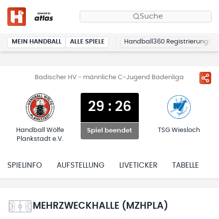
Suche
MEIN HANDBALL
ALLE SPIELE
Handball360 Registrierung
Badischer HV - männliche C-Jugend Badenliga
29
:
26
Handball Wölfe
TSG Wiesloch
Spiel beendet
Plankstadt e.V.
SPIELINFO
AUFSTELLUNG
LIVETICKER
TABELLE
H
MEHRZWECKHALLE (MZHPLA)