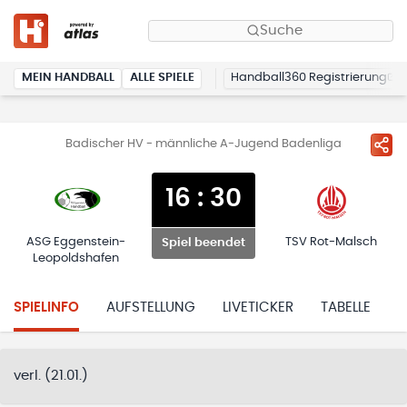
Suche
MEIN HANDBALL
ALLE SPIELE
Handball360 Registrierung
Badischer HV - männliche A-Jugend Badenliga
16
:
30
ASG Eggenstein-
TSV Rot-Malsch
Spiel beendet
Leopoldshafen
SPIELINFO
AUFSTELLUNG
LIVETICKER
TABELLE
H
verl. (21.01.)