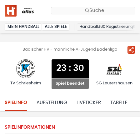
Suche
MEIN HANDBALL
ALLE SPIELE
Handball360 Registrierung
Badischer HV - männliche A-Jugend Badenliga
23
:
30
TV Schriesheim
SG Leutershausen
Spiel beendet
SPIELINFO
AUFSTELLUNG
LIVETICKER
TABELLE
H
SPIELINFORMATIONEN